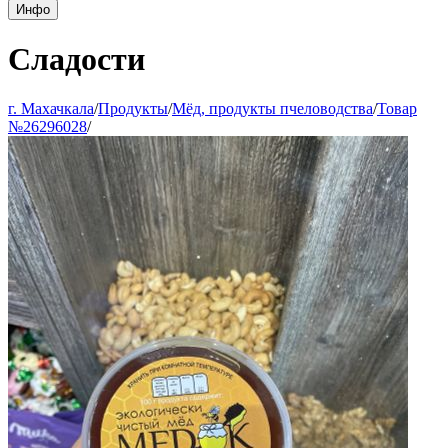
Инфо
Сладости
г. Махачкала
/
Продукты
/
Мёд, продукты пчеловодства
/
Товар
№26296028
/