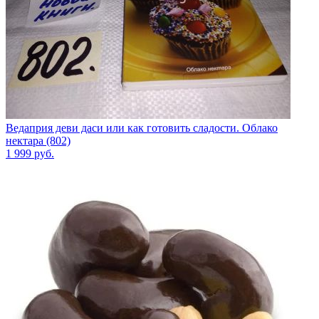
Ведаприя деви даси или как готовить сладости. Облако
нектара (802)
1 999
руб.