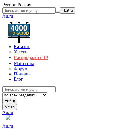
Регион
Россия
Найти
Au.ru
Каталог
Услуги
Распродажа с 1
₽
Магазины
Форум
Помощь
Блог
Найти
Меню
Au.ru
Au.ru