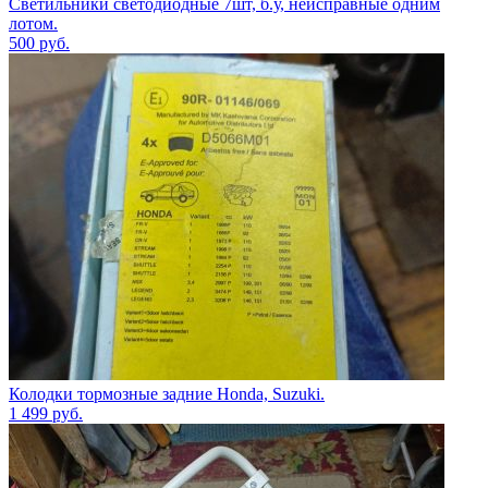
Светильники светодиодные 7шт, б.у, неисправные одним
лотом.
500
руб.
Колодки тормозные задние Honda, Suzuki.
1 499
руб.