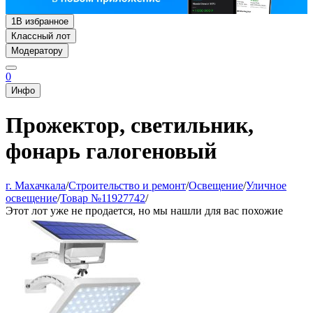
1
В избранное
Классный лот
Модератору
0
Инфо
Прожектор, светильник,
фонарь галогеновый
г. Махачкала
/
Строительство и ремонт
/
Освещение
/
Уличное
освещение
/
Товар №11927742
/
Этот лот уже не продается, но мы нашли для вас похожие