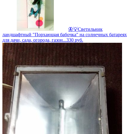
🦋💡Светильник
ландшафтный "Порхающая бабочка" на солнечных батареях
для дачи, сада, огорода, газон...
330
руб.